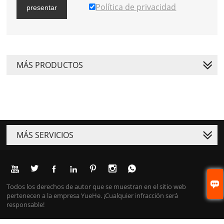
Política de privacidad
presentar
MÁS PRODUCTOS
MÁS SERVICIOS








Todos los derechos de autor que se muestran en el sitio web
pertenecen a la empresa YueHe. ¡Cualquier infracción será
responsable!