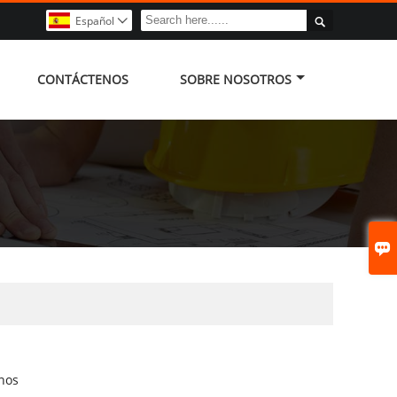

Español

CONTÁCTENOS
SOBRE NOSOTROS

nos