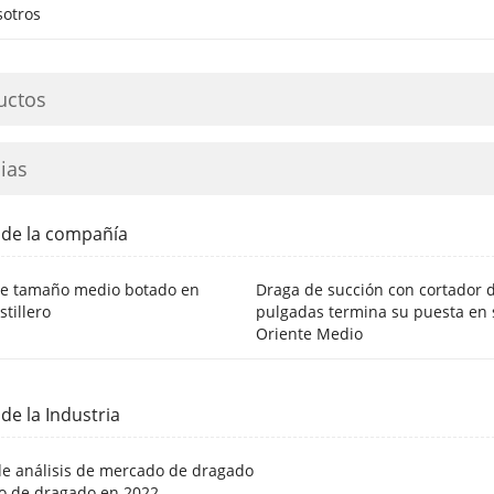
sotros
uctos
ias
 de la compañía
de tamaño medio botado en
Draga de succión con cortador 
stillero
pulgadas termina su puesta en s
Oriente Medio
 de la Industria
de análisis de mercado de dragado
o de dragado en 2022