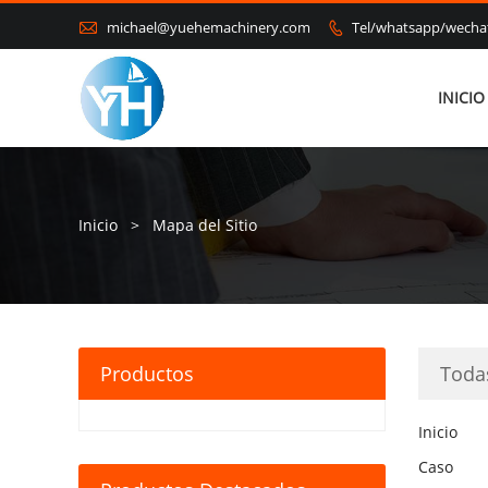

michael@yuehemachinery.com
Tel/whatsapp/wech

INICIO
Inicio
>
Mapa del Sitio
Productos
Toda
Inicio
Caso