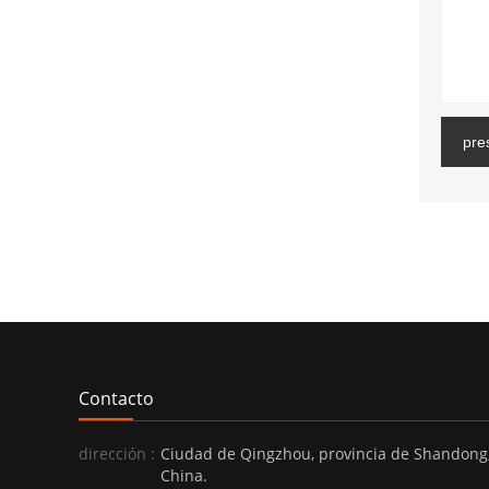
pre
Contacto
dirección :
Ciudad de Qingzhou, provincia de Shandong
China.