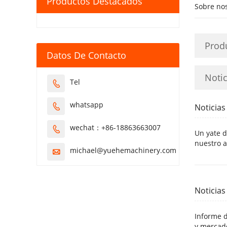
Productos Destacados
Sobre no
Prod
Datos De Contacto
Notic
Tel

whatsapp

Noticias
wechat：+86-18863663007

Un yate 
nuestro a
michael@yuehemachinery.com

Noticias
Informe 
y mercad