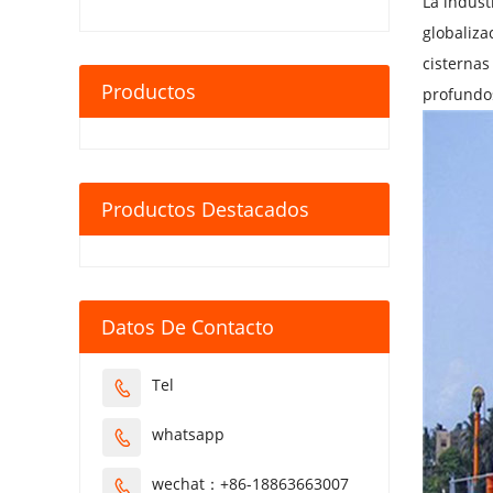
La indust
globaliza
cisternas
Productos
profundos
Productos Destacados
Datos De Contacto
Tel

whatsapp

wechat：+86-18863663007
