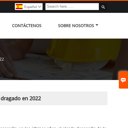

Español

CONTÁCTENOS
SOBRE NOSOTROS
22

 dragado en 2022