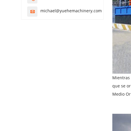
michael@yuehemachinery.com

Mientras 
que se or
Medio Ori