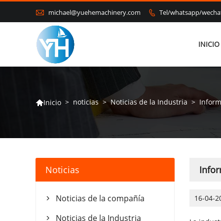

michael@yuehemachinery.com
Tel/whatsapp/wech

INICIO
>
noticias
>
Noticias de la Industria
>
Inform
Inicio

Noticias
Info
Noticias de la compañía
16-04-2

Noticias de la Industria
